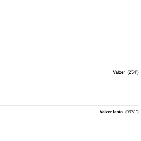
Valzer
(2'54'')
Valzer lento
(03'51'')