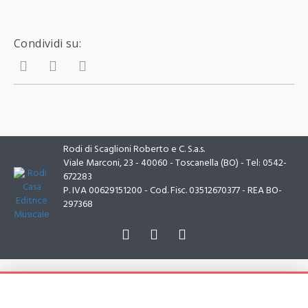
Condividi su:
Rodi di Scaglioni Roberto e C. S.a.s.
Viale Marconi, 23 - 40060 - Toscanella (BO) - Tel: 0542-
672283
P. IVA 00629151200 - Cod. Fisc. 03512670377 - REA BO-
297368