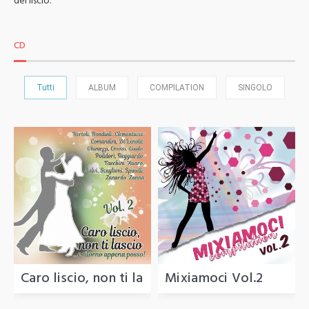
del liscio.
CD
Tutti
ALBUM
COMPILATION
SINGOLO
Caro liscio, non ti lascio (e ritorno appena poss
Mixiamoci Vol.2