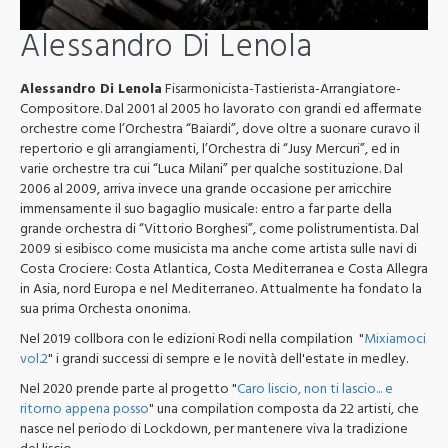
Alessandro Di Lenola
Alessandro Di Lenola
Fisarmonicista-Tastierista-Arrangiatore-
Compositore. Dal 2001 al 2005 ho lavorato con grandi ed affermate
orchestre come l’Orchestra “Baiardi”, dove oltre a suonare curavo il
repertorio e gli arrangiamenti, l’Orchestra di “Jusy Mercuri”, ed in
varie orchestre tra cui “Luca Milani” per qualche sostituzione. Dal
2006 al 2009, arriva invece una grande occasione per arricchire
immensamente il suo bagaglio musicale: entro a far parte della
grande orchestra di “Vittorio Borghesi”, come polistrumentista. Dal
2009 si esibisco come musicista ma anche come artista sulle navi di
Costa Crociere: Costa Atlantica, Costa Mediterranea e Costa Allegra
in Asia, nord Europa e nel Mediterraneo. Attualmente ha fondato la
sua prima Orchesta ononima.
Nel 2019 collbora con le edizioni Rodi nella compilation "
Mixiamoci
vol.2
" i grandi successi di sempre e le novità dell'estate in medley.
Nel 2020 prende parte al progetto "
Caro liscio, non ti lascio... e
ritorno appena posso
" una compilation composta da 22 artisti, che
nasce nel periodo di Lockdown, per mantenere viva la tradizione