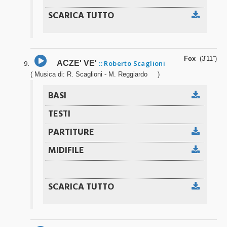
Fox
(3'11'')
ACZE' VE'
:: Roberto Scaglioni
( Musica di: R. Scaglioni - M. Reggiardo )