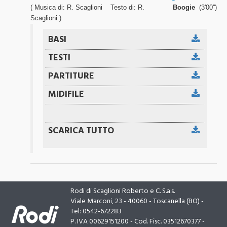
( Musica di: R. Scaglioni Testo di: R.
Boogie
(3'00'')
Scaglioni )
Rodi di Scaglioni Roberto e C. S.a.s.
Viale Marconi, 23 - 40060 - Toscanella (BO) -
Tel: 0542-672283
P. IVA 00629151200 - Cod. Fisc. 03512670377 -